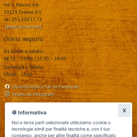
Via G. Pascoli 4/b
50129 Firenze (FI)
Tel. 055.500.15.73
[email protected]
Orario negozio
Da lunedì a sabato:
08.30 – 13.00 / 15.30 – 20.00
Domenica e festivi:
09.00 – 13.00
Diventa nostro fan su Facebook
Seguici su Instagram
X
🍪 Informativa
Noi e terze parti selezionate utilizziamo cookie o
tecnologie simili per finalità tecniche e, con il tuo
consenso, anche per altre finalità come specificato