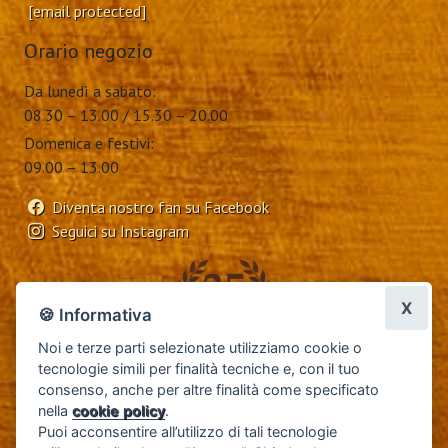
[email protected]
Orario negozio
Da lunedì a sabato:
08.30 – 13.00 / 15.30 – 20.00
Domenica e festivi:
09.00 – 13.00
Diventa nostro fan su Facebook
Seguici su Instagram
X
🍪 Informativa
Noi e terze parti selezionate utilizziamo cookie o
tecnologie simili per finalità tecniche e, con il tuo
consenso, anche per altre finalità come specificato
nella
cookie policy
.
Garanzia
|
Condizioni generali di vendita e-commerce
Puoi acconsentire all’utilizzo di tali tecnologie